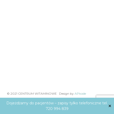
© 2021 CENTRUM WITAMINOWE Design by
APkode
Dojeżdżamy do pacjentów – zapisy tylko telefoniczne tel.
facebook
linkedin
instagram
✕
720 994 839